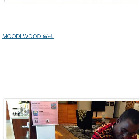
MOODI WOOD傢櫥
MOODI WOOD 傢櫥
是我們最喜愛的展覽空間，​這裡
的美是溫暖、居家、舒適、包容，會讓人很自然的放鬆
神經，徜徉其中。3/18-5/24全台六個館的現場活動
日，邀您在這裡與我們一起窩一整天，欣賞畫作、欣賞
畫家作畫、品嚐坦尚尼亞美食、聆聽非洲音樂、聽我們
聊聊坦尚尼亞的風土民情與旅行趣事。​