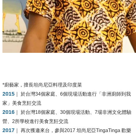
朱瑪
Juma Hassan , 1992
​*廚藝家，擅長坦尚尼亞料理及印度菜
2015
｜ 於台灣34個家庭、6個現場活動進行「非洲廚師到我
家」美食烹飪交流
2016
｜ 於台灣18個家庭、30個現場活動、7場非洲文化體驗
營、2所學校進行美食烹飪交流
2017
｜ 再次獲邀來台，參與2017 坦尚尼亞TingaTinga 歡樂