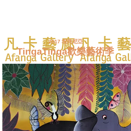
2017 坦尚尼亞
TingaTinga歡樂藝術季
首頁
線上展覽
全館畫作
認識TingaTinga
藏家評價
部落格
關於凡卡