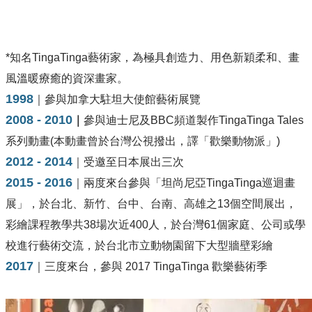
艾巴斯
Abbas Rafiki , 1973
​*知名TingaTinga藝術家，為極具創造力、用色新穎柔和、畫
風溫暖療癒的資深畫家。
1998
｜參與加拿大駐坦大使館藝術展覽
2008 - 2010
｜
參與迪士尼及BBC頻道製作TingaTinga Tales
系列動畫(本動畫曾於台灣公視撥出，譯「歡樂動物派」)
2012 - 2014
｜受邀至日本展出三次
2015 - 2016
｜兩度來台參與「坦尚尼亞TingaTinga巡迴畫
展」，於台北、新竹、台中、台南、高雄之13個空間展出，
彩繪課程教學共38場次近400人，於台灣61個家庭、公司或學
校進行藝術交流，於台北市立動物園留下大型牆壁彩繪
2017
｜三度來台，參與 2017 TingaTinga 歡樂藝術季 ​