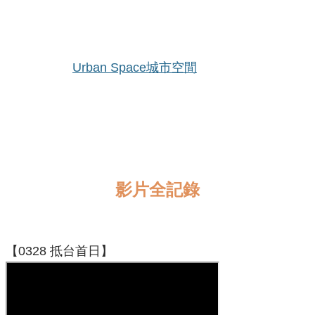
Urban Space城市空間
位於台中的
Urban Space城市空間
是凡卡藝廊的實體
展間，凡卡藝廊大部分的畫作都放在這裡，不只是畫展
時期，平時想看TingaTinga畫作的真面目來這裡就對
了。這裡還常開設一些有趣的手作課程，歡迎隨時來看
看玩玩。
影片全記錄
【0328 抵台首日】