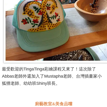
最受歡迎的TingaTinga彩繪課程又來了！這次除了
Abbas老師外還加入了Mustapha老師、台灣插畫家小
狐狸老師、幼幼班Shiny班長
。
廚藝教室&美食品嚐