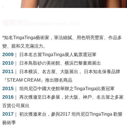
穆斯塔法
Mustapha Yusuf , 1975
​*知名TingaTinga藝術家，筆法細膩、用色明亮豐富、作品多
變、親和又充滿活力。
2009
｜ 日本名古屋TingaTinga展人氣票選冠軍
2010
｜ 日本鳥取砂の美術館、横浜巴黎畫廊展出
2011
｜ 日本横浜、名古屋、大阪展出 。日本知名保養品牌
『STEAM CREAM』推出聯名商品
2015
｜ 坦尚尼亞中國大使館舉辦之TingaTinga比賽冠軍
2016
｜ 再次獲邀至日本參展，於大阪、神戶、名古屋之多家
百貨公司展出
2017
｜ 初次獲邀來台，參與2017 坦尚尼亞TingaTinga 歡樂
藝術季