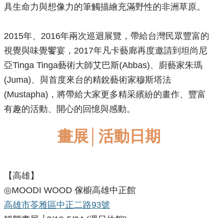
具生命力與想像力的筆觸描繪充滿野性的非洲草原。
​2015年、2016年兩次巡迴展覽，帶給台灣民眾豐富的
視覺與味覺饗宴，2017年凡卡藝廊再度邀請到坦尚尼
亞Tinga Tinga藝術大師艾巴斯(Abbas)、廚藝家朱瑪
(Juma)、與首度來台的精銳藝術家穆斯塔法
(Mustapha)，將帶給大家更多精采繽紛的畫作、豐富
有趣的活動、開心的回憶與感動。
畫展│活動日期
【高雄】
◎MOODI WOOD 傢櫥高雄中正館
高雄市苓雅區中正二路93號