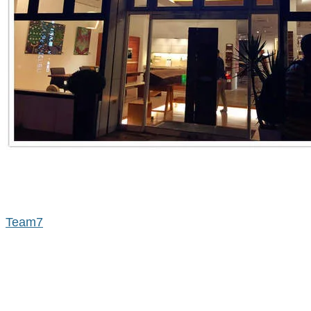
Team7原裝進口館
Team7
是來自奧地利的廚具家具品牌，在台灣的旗艦
店位於內湖，離西湖捷運站約步行8分鐘。這裡佔地非
常寬敞，空間非常舒適，小朋友可以在這裡跑來跑去，
5/13有空的朋友們，歡迎全家大小一起來賞畫、品嚐料
理、找個角落窩一天喔。