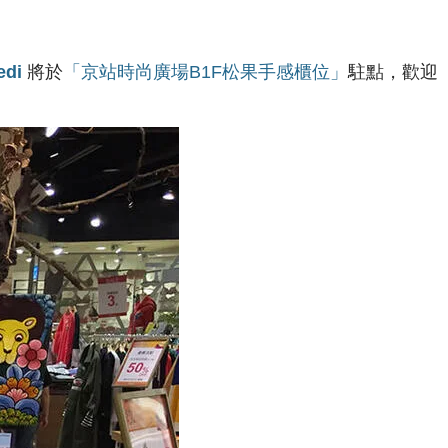
di
將於
「京站時尚廣場B1F松果手感櫃位」
駐點，歡迎