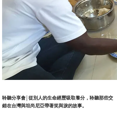
​聆聽分享會│從別人的生命經歷吸取養分，聆聽那些交
錯在台灣與坦尚尼亞帶著笑與淚的故事。