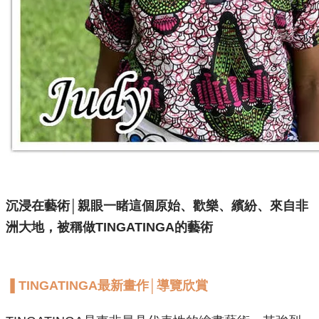
​沉浸在藝術│親眼一睹這個原始、歡樂、繽紛、來自非
洲大地，被稱做TINGATINGA的藝術
▐ TINGATINGA最新畫作│導覽欣賞