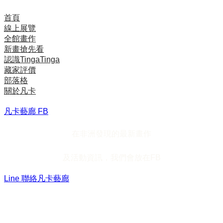
首頁
線上展覽
全館畫作
新畫搶先看
認識TingaTinga
藏家評價
部落格
關於凡卡
凡卡藝廊 FB
在非洲發現的最新畫作
及活動資訊，我們會放在FB
Line 聯絡凡卡藝廊
加入Line ，接收最新畫作資訊