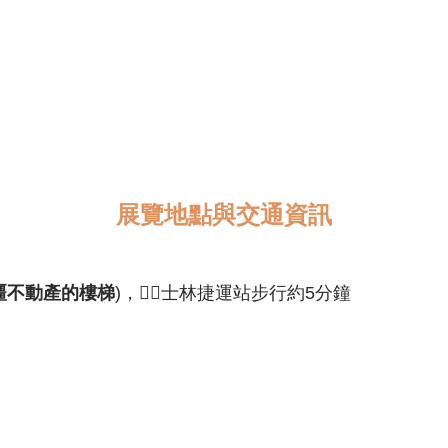
展覽地點與交通資訊
疆不動產的樓梯
)，🚶‍♂️士林捷運站步行約5分鐘