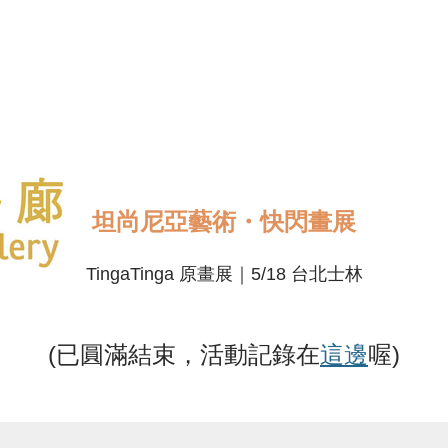
坦尚尼亞藝術・快閃畫展
TingaTinga 原畫展｜5/18 台北士林
(已圓滿結束，活動記錄在
這邊
喔)