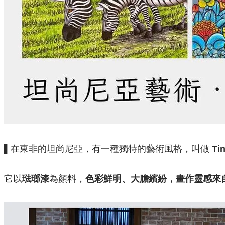
▌在東非的坦尚尼亞，有一種獨特的藝術風格，叫做
Ti
它以
琺瑯漆
為顏料，
色彩鮮明、大膽繽紛，畫作靈感來