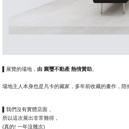
▌
展覽的場地，
由 圓璽不動產 熱情贊助
。
場地主人本身也是凡卡的藏家，多年前收藏的畫作，陪
▌我們沒有實體店面，
所以這次展出非常難得，
(真的! 一年沒幾次)