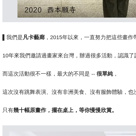
▌我們是
凡卡藝廊
，2015年以來，一直努力把這些畫作
10年來我們邀請過畫家來台灣，辦過很多活動，認識了
而這次活動很不一樣，最大的不同是 --
很單純
，
這次沒有跳舞表演、沒有非洲美食、沒有服飾體驗，也
只有
幾十幅原畫作，擺在桌上，等你慢慢欣賞。