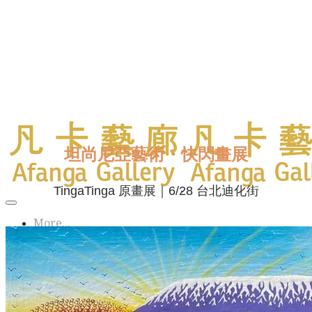
坦尚尼亞藝術・快閃畫展
TingaTinga 原畫展｜6/28 台北迪化街
More...