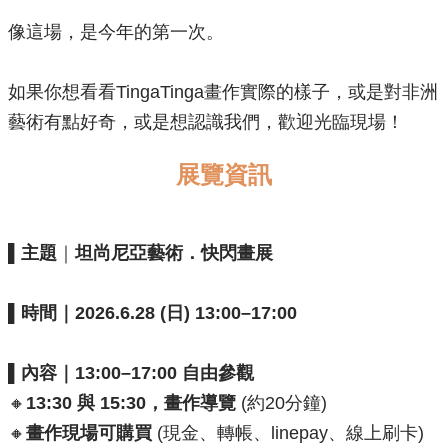
像這場，是今年的第一次。
如果你想看看TingaTinga畫作實際的樣子，或是對非洲
藝術有點好奇，或是想認識我們，歡迎光臨現場！
展覽資訊
▌
主題
｜
坦尚尼亞藝術．快閃畫展
▌
時間
｜
2026
.6.28 (日) 13:00–17:00
▌
內容
｜
13:00–17:00 自由參觀
🔸
13:30 與 15:30，畫
作導覽
(約20分鐘)
🔸
畫作現場可購買
(現金、轉帳、linepay、線上刷卡)