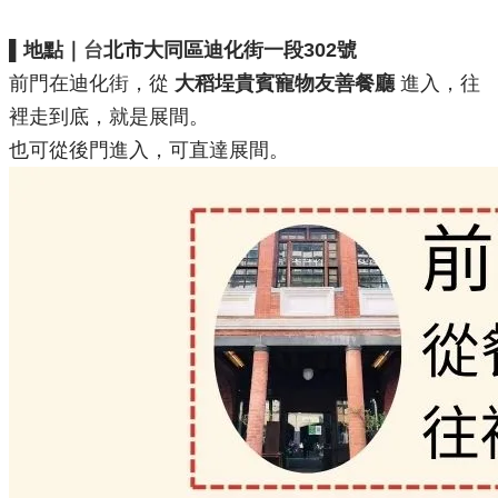
▌
地點
｜
台
北市大同區迪化街一段302號
前門在迪化街，從
大稻埕貴賓寵物友善餐廳
進入，往
裡走到底，就是展間。
也可從後門進入，可直達展間。