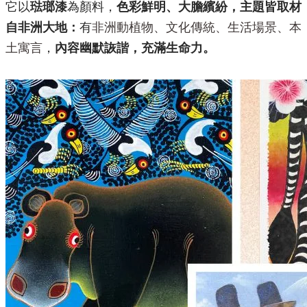
它以
琺瑯漆
為顏料，
色彩鮮明、大膽繽紛，主題皆取材
自非洲大地：
有
非洲動植物、文化傳統、生活場景、本
土寓言
，
內容幽默詼諧，充滿生命力。