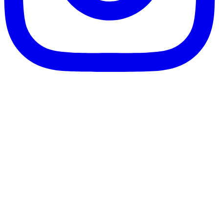
客服信箱：info@afanga.com
凡卡藝廊有限公司/統編42627321