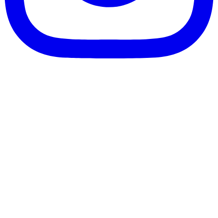
客服信箱：info@afanga.com
凡卡藝廊有限公司/統編42627321