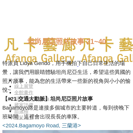
坦尚尼亞照片故事 21~40
特派員 Lidya Gendo，用手機拍下自己日常生活的場
景，讓我們用眼睛體驗坦尚尼亞生活，希望這些異國的
首頁
照片故事，能為您的生活帶來一些新的視角與小小的愉
線上展覽
悅~
全館畫作
【#21
交通大動脈
】坦尚尼亞照片故事
認識TingaTinga
藏家評價
Bagamoyo路是連接多個城市的主要幹道，每到傍晚下
部落格
班時間，這裡會出現長長的車隊。
關於凡卡
<2024.Bagamoyo Road, 三蘭港>