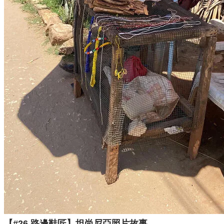
【#26 路邊鞋匠】坦尚尼亞照片故事