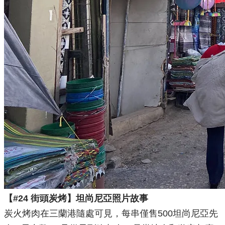
【#24 街頭炭烤】坦尚尼亞照片故事
炭火烤肉在三蘭港隨處可見，每串僅售500坦尚尼亞先