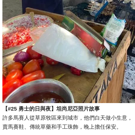
【#25 勇士的日與夜】坦尚尼亞照片故事
許多馬賽人從草原牧區來到城市，他們白天做小生意，
賣馬賽鞋、傳統草藥和手工珠飾，晚上擔任保安。