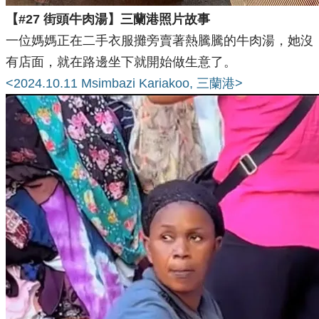
【#27 街頭牛肉湯】三蘭港照片故事
一位媽媽正在二手衣服攤旁賣著熱騰騰的牛肉湯，她沒
有店面，就在路邊坐下就開始做生意了。
<2024.10.11 Msimbazi Kariakoo, 三蘭港>