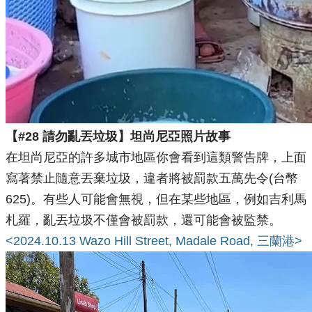
【#28 請勿亂丟垃圾】坦尚尼亞照片故事
在坦尚尼亞的許多城市地區你會看到這類警告牌，上面
寫著禁止隨意丟棄垃圾，違者將被罰款五萬先令(台幣
625)。有些人可能會無視，但在某些地區，例如吉利馬
札羅，亂丟垃圾不僅會被罰款，還可能會被監禁。
<2024.10.13 Wazo Hill Street, Madale Road, 三蘭港>