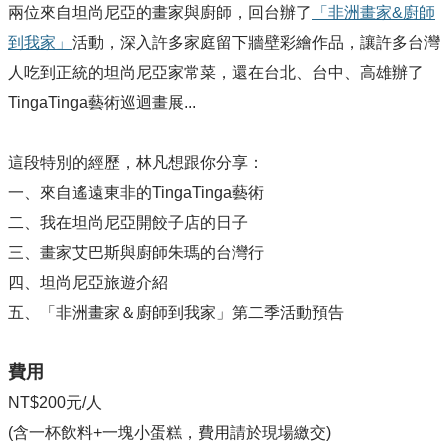
兩位來自
坦尚尼亞的畫家與廚師，回台辦了
「非洲畫家&廚師
到我家」
活動，深入許多家庭留下牆壁彩繪作品，讓許多台灣
人吃到正統的坦尚尼亞家常菜，還在台北、台中、高雄辦了
TingaTinga藝術巡迴畫展...
​這段特別的經歷，林凡想跟你分享：
一、來自遙遠東非的TingaTinga藝術
二、我在坦尚尼亞開餃子店的日子
三、畫家艾巴斯與廚師朱瑪的台灣行
四、坦尚尼亞旅遊介紹
五、「非洲畫家＆廚師到我家」第二季活動預告
費用
NT$200元/人
​(含一杯飲料+一塊小蛋糕，費用請於現場繳交)