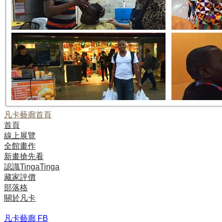
凡卡藝廊首頁
首頁
線上展覽
全館畫作
新畫搶先看
認識TingaTinga
藏家評價
部落格
關於凡卡
凡卡藝廊 FB