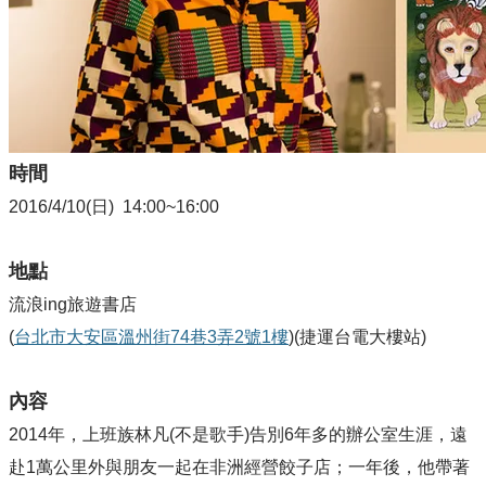
時間
2016/4/10(日) 14:00~16:00
地點
流浪ing旅遊書店
(
台北市大安區溫州街74巷3弄2號1樓
)
(捷運台電大樓站)
內容
2014年，上班族林凡(不是歌手)告別6年多的辦公室生涯，遠
赴1萬公里外與朋友一起在非洲經營餃子店；一年後，他帶著