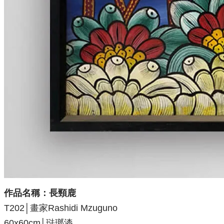
作品名稱：長頸鹿
T202│畫家Rashidi Mzuguno
60x60cm│琺瑯漆