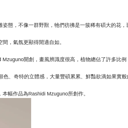
雅姿態，不像一群野獸，牠們彷彿是一簇稀有碩大的花，
空間，氣氛更顯得閒適自如。
d Mzuguno開創，畫風辨識度很高，
植物總佔了許多比例
的顏色、奇特的立體感，大量豐碩累累、
鮮豔欲滴如果實般
幅作品為Rashidi Mzuguno所創作。