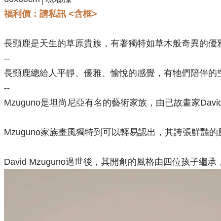
福利價
：請私訊 <含框>
長頸鹿是天生的草原貴族，有著獨特如草木般奇異的優
--
長頸鹿總給人平靜、優雅、愉悅的感覺，有牠們陪伴的
--
Mzuguno是坦尚尼亞有名的藝術家族，由已故畫家Davi
Mzuguno家族畫風獨特到可以輕易認出，其誇張鮮豔
David Mzuguno過世後，其開創的風格由四位孩子繼承，本