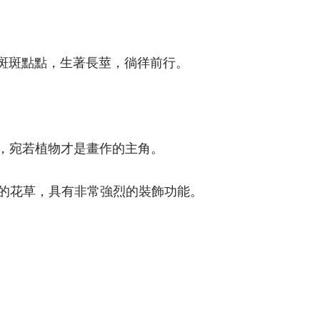
斑斑點點，生著長莖，徜徉前行。
，宛若植物才是畫作的主角。
的花草，具有非常強烈的裝飾功能。