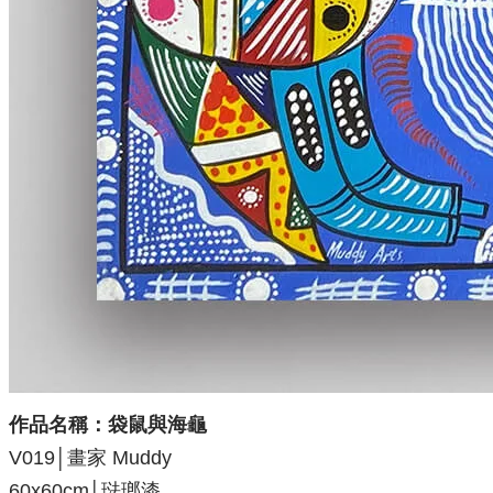
作品名稱：袋鼠與海龜
V019│畫家 Muddy
60x60
cm│琺瑯漆