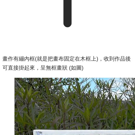
畫作有繃內框(就是把畫布固定在木框上)，收到作品後
可直接掛起來，呈無框畫狀 (如圖)