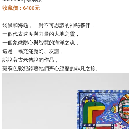
收藏價：6400元
袋鼠和海龜，一對不可思議的神秘夥伴，
一個代表速度與力量的大地之靈，
一個象徵耐心與智慧的海洋之魂，
這是一幅充滿魔幻、友誼，
訴說著古老傳說的作品，
斑斕色彩紀錄著牠們齊心經歷的非凡之旅。