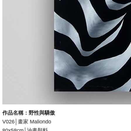
作品名稱：野性與驕傲
V026│畫家 Maliondo
80x58
cm│油畫顏料