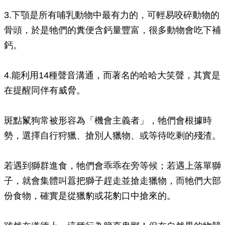
3.下顎是所有哺乳動物中最有力的，可輕易咬碎動物的
骨頭，於是牠們的糞便含鈣量豐富，很多動物會吃下補
鈣。
4.能利用14種聲音溝通，而著名的哈哈大笑聲，其實是
在提醒同伴有威脅。
斑點鬣狗常被形容為「機會主義者」，牠們會根據時
勢，選擇自行狩獵、搶別人獵物、或等待吃剩的殘渣。
若遇到獅群進食，牠們會乖乖在旁等候；若遇上落單獅
子，就會集體叫囂把獅子趕走並搶走獵物，而牠們大部
份食物，確實是從獵豹或花豹口中搶來的。