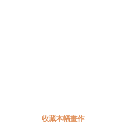
會根據畫作的性質來選擇其他顏料。
我最喜歡的主題是日常生活和自然，這是我創作的主要
靈感，我想讓人們知道，我們的文化是團結、快樂、互
相幫助，擁有豐富的自然資源並致力保護。
我的夢想是成為知名畫家，但在那之前，我更大的使命
是鼓勵有才華的孩子，幫助他們實現夢想。我用我的心
來畫畫，將整個生命奉獻給藝術，雖然有些人或許無法
理解我的夢想，但這並不會讓我放棄。
現在，我在多多馬大學（University of Dodoma）攻讀
美術與設計學士學位。
收藏本幅畫作