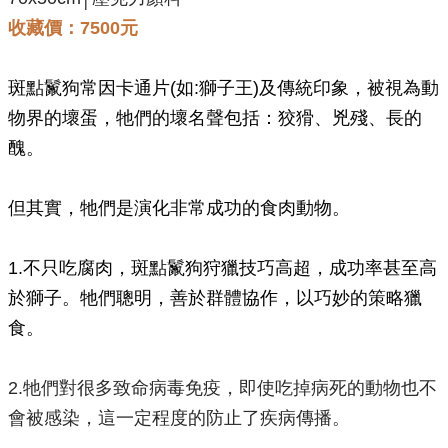
收藏價：7500元
斑點鬣狗常因卡通片(如:獅子王)及傳統印象，被視為動
物界的壞蛋，牠們的壞名聲包括：狡猾、兇殘、長的
醜。
但其實，牠們是演化非常成功的食肉動物。
1.不只吃腐肉，斑點鬣狗狩獵技巧高超，成功率甚至高
於獅子。牠們聰明，善於群體協作，以巧妙的策略獵
食。
2.牠們對很多致命病毒免疫，即使吃掉病死的動物也不
會被感染，這一定程度的防止了疾病傳播。