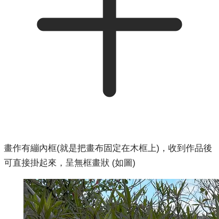
畫作有繃內框(就是把畫布固定在木框上)，收到作品後
可直接掛起來，呈無框畫狀 (如圖)