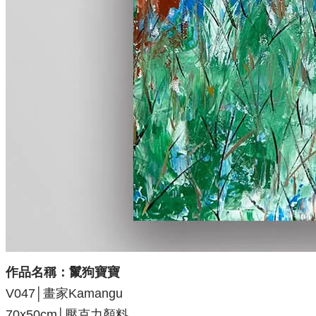
作品名稱：鬣狗寶寶
V047│畫家Kamangu
70x50
cm│壓克力顏料