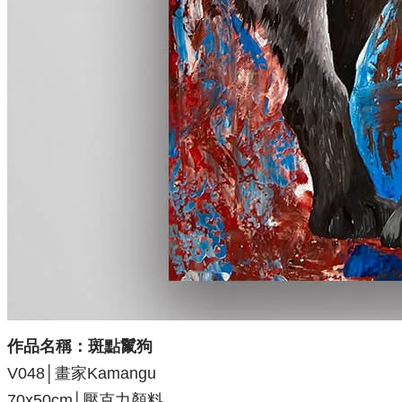
作品名稱：斑點鬣狗
V048│畫家Kamangu
70x50
cm│壓克力顏料