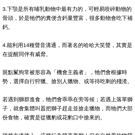
3.下顎是所有哺乳動物中最有力的，可輕易咬碎動物的
骨頭，於是牠們的糞便含鈣量豐富，很多動物會吃下補
鈣。
4.能利用14種聲音溝通，而著名的哈哈大笑聲，其實是
在提醒同伴有威脅。
斑點鬣狗常被形容為「機會主義者」，牠們會根據時
勢，選擇自行狩獵、搶別人獵物、或等待吃剩的殘渣。
若遇到獅群進食，牠們會乖乖在旁等候；若遇上落單獅
子，就會集體叫囂把獅子趕走並搶走獵物，而牠們大部
份食物，確實是從獵豹或花豹口中搶來的。