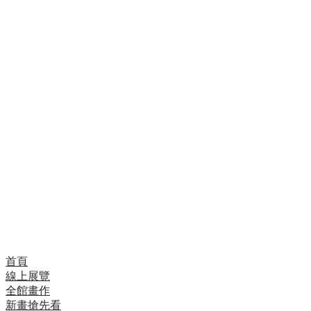
我最喜歡的主題是日常生活和自然，這是我創作的主要
靈感，我想讓人們知道，我們的文化是團結、快樂、互
相幫助，擁有豐富的自然資源並致力保護。
我的夢想是成為知名畫家，但在那之前，我更大的使命
是鼓勵有才華的孩子，幫助他們實現夢想。我用我的心
來畫畫，將整個生命奉獻給藝術，雖然有些人或許無法
理解我的夢想，但這並不會讓我放棄。
現在，我在多多馬大學（University of Dodoma）攻讀
美術與設計學士學位。
首頁
線上展覽
全館畫作
新畫搶先看