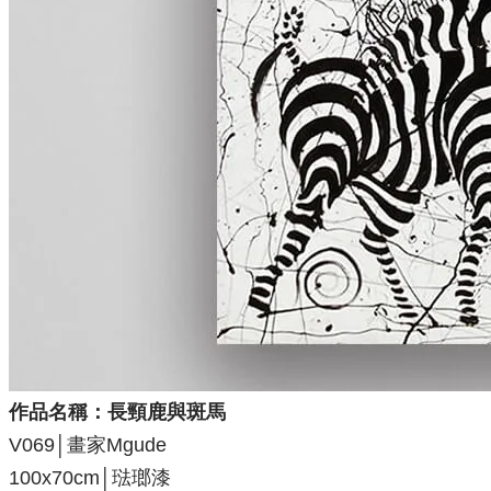
作品名稱：長頸鹿與斑馬
V069
│畫家Mgude
100x70cm│琺瑯漆