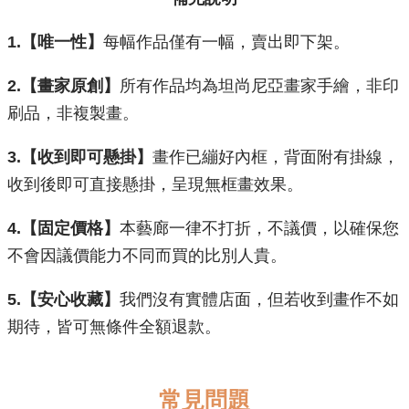
1.【唯一性】
每幅作品僅有一幅，賣出即下架。
2.【畫家原創】
所有作品均為坦尚尼亞畫家手繪，非印
刷品，非複製畫。
3.【收到即可懸掛】
畫作已繃好內框，背面附有掛線，
收到後即可直接懸掛，呈現無框畫效果。
​4.【固定價格】
本藝廊一律不打折，不議價，以確保您
不會因議價能力不同而買的比別人貴。
5.【安心收藏】
我們沒有實體店面，但若收到畫作不如
期待，皆可無條件全額退款。
常見問題