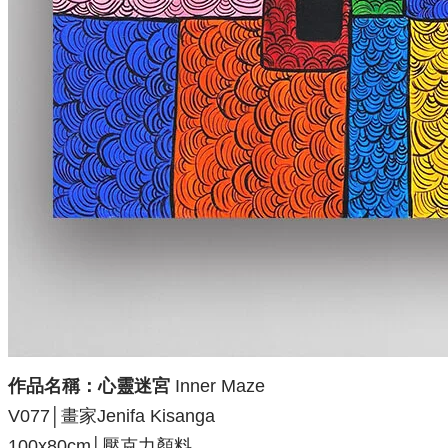
作品名稱：心靈迷宮
Inner Maze
V077
│
畫家
Jenifa Kisanga
100x80cm│壓克力顏料