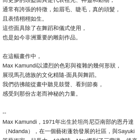
而更多的頭盔面具是代表祖先、神靈和動物，
通常有誇張的特徵，如眉毛、睫毛，真的頭髮，
且表情栩栩如生。
這些面具除了在舞蹈和儀式使用，
也是如今非洲重要的雕刻作品。
在這幅畫作中，
Max Kamundi以濃烈的色彩與複雜的幾何形狀，
展現馬孔德族的文化精隨-面具與舞蹈。
我們彷彿能從畫中聽見鼓聲、看到節奏，
感受到那份古老而神秘的力量。
--
Max Kamundi，1971年出生於坦尚尼亞南部的恩丹達
（Ndanda），在一個藝術蓬勃發展的社區，與Sayuki