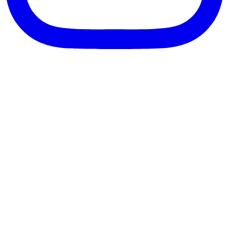
客服信箱：info@afanga.com
凡卡藝廊有限公司/統編42627321