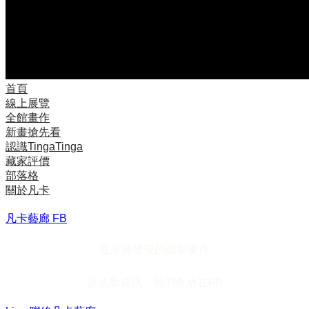
首頁
線上展覽
全館畫作
新畫搶先看
認識TingaTinga
藏家評價
部落格
關於凡卡
凡卡藝廊 FB
在非洲發現的最新畫作
及活動資訊，我們會放在FB