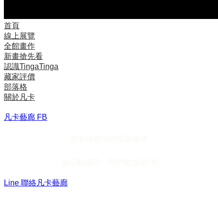
首頁
線上展覽
全館畫作
新畫搶先看
認識TingaTinga
藏家評價
部落格
關於凡卡
凡卡藝廊 FB
在非洲發現的最新畫作
及活動資訊，我們會放在FB
Line 聯絡凡卡藝廊
加入Line ，接收最新畫作資訊