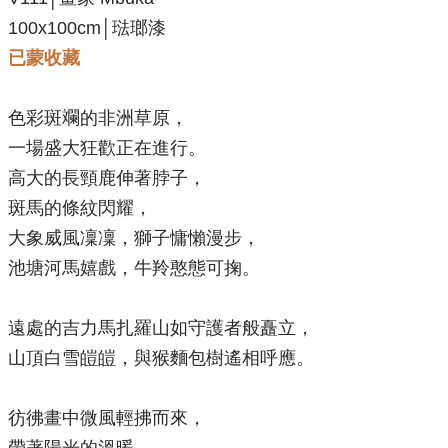
100x100cm│琺瑯漆
已蒙收藏
色彩斑斕的非洲草原，
一場盛大狂歡正在進行。
高大的長頸鹿伸著脖子，
斑馬的條紋閃耀，
大象威風凜凜，獅子慵懶漫步，
池塘河馬嬉戲，牛羚憨態可掬。
遠處的
吉力馬扎羅山
如守護者般矗立，
山頂白雪皚皚，與猴麵包樹遙相呼應。
彷彿畫中微風輕拂而來，