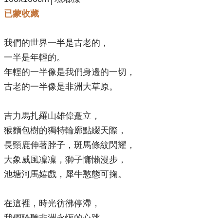
已蒙收藏
我們的世界一半是古老的，
一半是年輕的。
年輕的一半像是我們身邊的一切，
古老的一半像是非洲大草原。
吉力馬扎羅山雄偉矗立，
猴麵包樹的獨特輪廓點綴天際，
長頸鹿伸著脖子，斑馬條紋閃耀，
大象威風凜凜，獅子慵懶漫步，
池塘河馬嬉戲，犀牛憨態可掬。
在這裡，時光彷彿停滯，