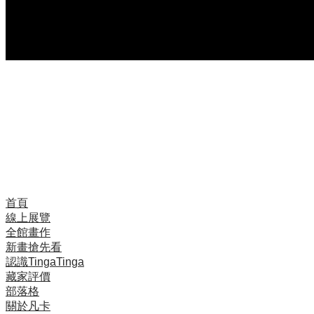
Mzuguno是坦尚尼亞有名的藝術家族，由已故畫家
David Mzuguno所創，畫風辨識度很高，植物總佔了許
多比例，其誇張鮮豔的顏色、豐碩累累的立體感、嬌豔
欲滴的花葉，具有非常強的裝飾功能。
David Mzuguno過世後，此風格由四位孩子繼承，本幅
為老二Mshana Mzuguno的作品。
首頁
線上展覽
全館畫作
新畫搶先看
認識TingaTinga
藏家評價
部落格
關於凡卡