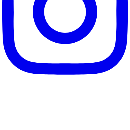
客服信箱：info@afanga.com
凡卡藝廊有限公司/統編42627321