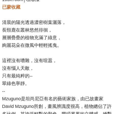
已蒙收藏
清晨的陽光透過濃密樹葉灑落，
長頸鹿在叢林悠然徘徊，
層層疊疊的植物充滿了綠意，
絢麗花朵在微風中輕輕搖曳。
這裡沒有嘈雜，沒有喧囂，
沒有惱人天敵，
只有最純粹的--
翠綠色寧靜。
--
Mzuguno是坦尚尼亞有名的藝術家族，由已故畫家
David Mzuguno所創，畫風辨識度很高，植物總佔了許