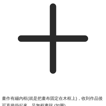
畫作有繃內框(就是把畫布固定在木框上)，收到作品後
可直接掛起來，呈無框畫狀 (如圖)