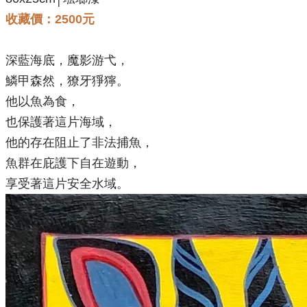
收藏價：2500元
深藍海底，魔影游弋，
鱗甲森然，獠牙猙獰。
他以魚為食，
也保護著這片海域，
他的存在阻止了非法捕魚，
魚群在庇護下自在遊動，
享受著這片安全水域。