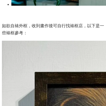
如欲自裱外框，收到畫作後可自行找裱框店，以下是一
些裱框參考：