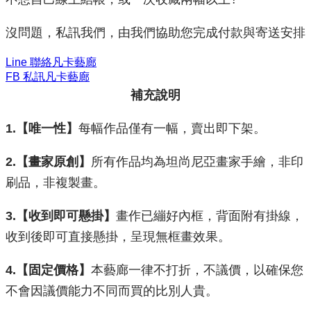
沒問題，私訊我們，由我們協助您完成付款與寄送安排
Line 聯絡凡卡藝廊
FB 私訊凡卡藝廊
補充說明
1.【唯一性】
每幅作品僅有一幅，賣出即下架。
2.【畫家原創】
所有作品均為坦尚尼亞畫家手繪，非印
刷品，非複製畫。
3.【收到即可懸掛】
畫作已繃好內框，背面附有掛線，
收到後即可直接懸掛，呈現無框畫效果。
​4.【固定價格】
本藝廊一律不打折，不議價，以確保您
不會因議價能力不同而買的比別人貴。