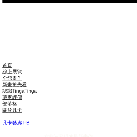
Mzuguno是坦尚尼亞有名的藝術家族，由已故畫家
David Mzuguno所創，畫風辨識度很高，植物總佔了許
多比例，其誇張鮮豔的顏色、豐碩累累的立體感、嬌豔
欲滴的花葉，具有非常強的裝飾功能。
David Mzuguno過世後，此風格由四位孩子繼承，本幅
為老二Mshana Mzuguno的作品。
首頁
線上展覽
全館畫作
新畫搶先看
認識TingaTinga
藏家評價
部落格
關於凡卡
凡卡藝廊 FB
在非洲發現的最新畫作