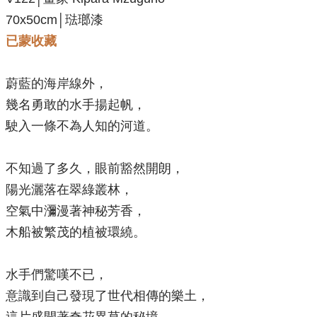
70x50cm│琺瑯漆
已蒙收藏
蔚藍的海岸線外，
幾名勇敢的水手揚起帆，
駛入一條不為人知的河道。
不知過了多久，眼前豁然開朗，
陽光灑落在翠綠叢林，
空氣中瀰漫著神秘芳香，
木船被繁茂的植被環繞。
水手們驚嘆不已，
意識到自己發現了世代相傳的樂土，