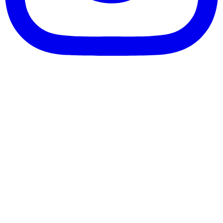
客服信箱：info@afanga.com
凡卡藝廊有限公司/統編42627321