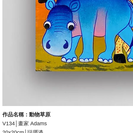
作品名稱：
動物草原
V134│畫家 Adams
20x20
cm│琺瑯漆