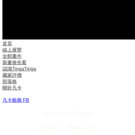
首頁
線上展覽
全館畫作
新畫搶先看
認識TingaTinga
藏家評價
部落格
關於凡卡
凡卡藝廊 FB
在非洲發現的最新畫作
及活動資訊，我們會放在FB