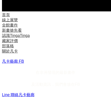
首頁
線上展覽
全館畫作
新畫搶先看
認識TingaTinga
藏家評價
部落格
關於凡卡
凡卡藝廊 FB
在非洲發現的最新畫作
及活動資訊，我們會放在FB
Line 聯絡凡卡藝廊
加入Line ，接收最新畫作資訊