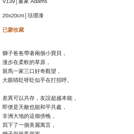
V139│畫家 Adams
20x20cm│琺瑯漆
已蒙收藏
獅子爸爸帶著兩個小寶貝，
漫步在柔軟的草原，
斑馬一家三口好奇觀望，
大眼睛眨呀眨似乎在打招呼。
差異可以共存，友誼超越本能，
即便是天敵也能和平共處，
非洲大地的這個傍晚，
寫下了一個美麗寓言，