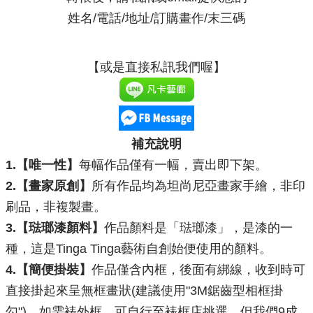
姓名/電話/地址/訂購畫作/末三碼
​【或是直接私訊我們喔】
補充說明
1.【唯一性】
每幅作品
僅有一幅，賣出即下架。
2.【畫家原創】
所有作品均
為坦尚尼亞畫家手繪，非印
刷品，非複製畫
。
3.【琺瑯漆顏料】
作品顏料是「琺瑯漆」，是漆的一
種，這是Tinga Tinga藝術自創始便使用的顏料
。
4.【簡便掛裝】
作品僅含內框，後面有綁線，收到時可
直接掛起來呈無框畫狀
(建議使用"3M鋸齒型相框掛
勾")
。如需裱外框，可自行至裱框店挑選，但我們9成