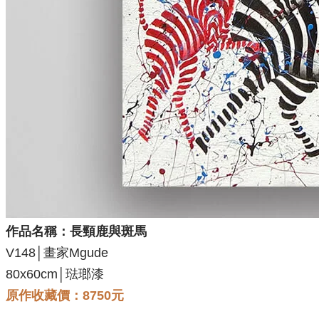
作品名稱：長頸鹿與斑馬
V148
│畫家Mgude
80x60cm│琺瑯漆
原作收藏價：8750元