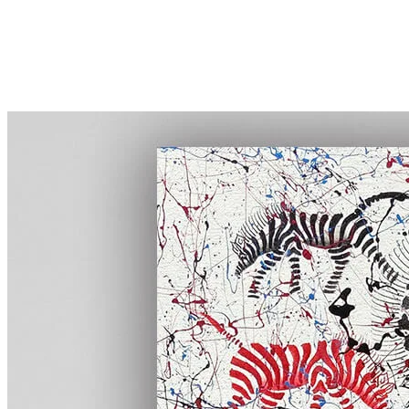
首頁
線上展覽
全館畫作
認識TingaTinga
藏家評價
部落格
關於凡卡