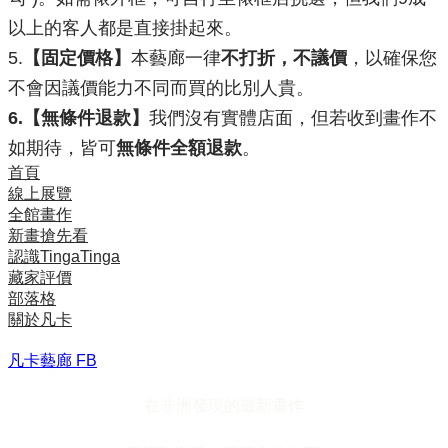
以上的客人都是直接掛起來
。
​5.
【固定價格】
本藝廊一律
不打折，不議價
，以確保
您
不會因議價能力不同而
買的比別人貴。
6.【無條件退款】
我們沒有實體店面，但若收到畫作不
如期待，皆可
無條件全額退款
。
首頁
線上展覽
全館畫作
新畫搶先看
認識TingaTinga
藏家評價
部落格
關於凡卡
凡卡藝廊 FB
在非洲發現的最新畫作