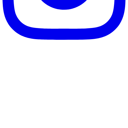
客服信箱：info@afanga.com
凡卡藝廊有限公司/統編42627321