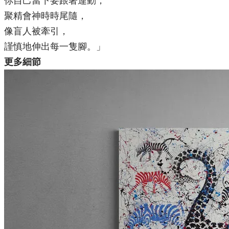
你自己當下要跟著連動，
聚精會神時時尾隨，
像盲人被牽引，
謹慎地伸出每一隻腳。」
更多細節