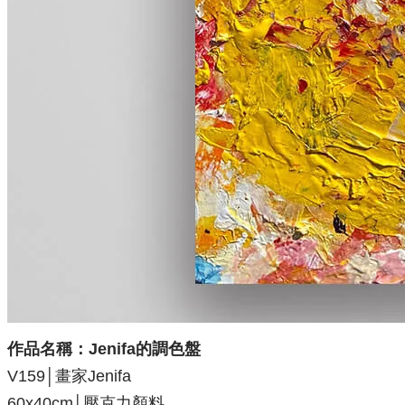
作品名稱：Jenifa的調色盤
V159
│
畫家
Jenifa
60x40cm│壓克力顏料