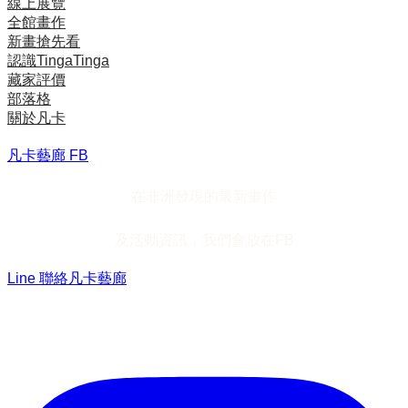
線上展覽
全館畫作
新畫搶先看
認識TingaTinga
藏家評價
部落格
關於凡卡
凡卡藝廊 FB
在非洲發現的最新畫作
及活動資訊，我們會放在FB
Line 聯絡凡卡藝廊
加入Line ，接收最新畫作資訊