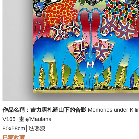
作品名稱：吉力馬札羅山下的合影
Memories under Kili
V165│畫家Maulana
80x58
cm│琺瑯漆
已蒙收藏