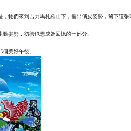
遊，牠們來到吉力馬札羅山下，擺出俏皮姿勢，留下這張
生動姿勢，彷彿也想成為回憶的一部分。
那個美好午後。