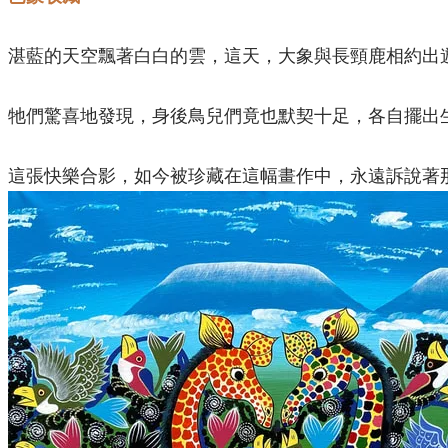
湛藍的天空飄著白白的雲，這天，大象與長頸鹿相約出
牠們驚喜地發現，身後鳥兒們竟也默契十足，各自擺出
這張快樂合影，如今被珍藏在這幅畫作中，永遠訴說著