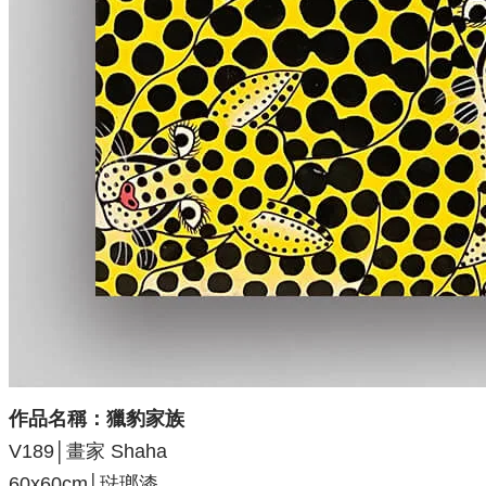
作品名稱：獵豹家族
V189│畫家 Shaha
60x60cm│琺瑯漆