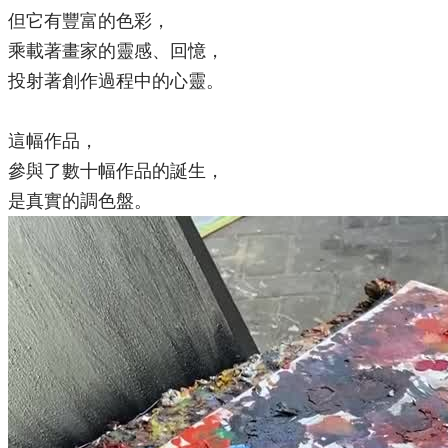
但它有豐富的色彩，
乘載著畫家的靈感、回憶，
投射著創作過程中的心靈。
這幅作品，
參與了數十幅作品的誕生，
是真實的調色盤。