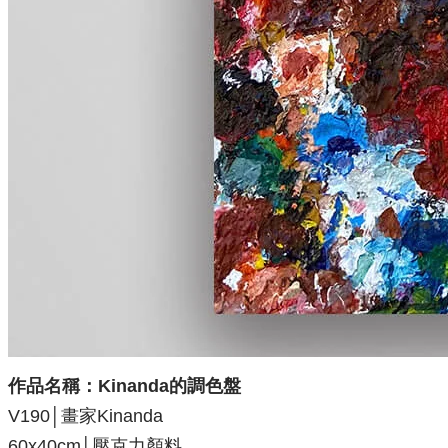
作品名稱：Kinanda的調色盤
V190
│
畫家
Kinanda
60x40cm│壓克力顏料