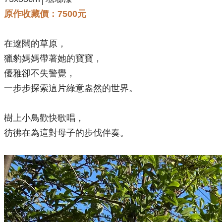
原作收藏價：7500元
在遼闊的草原，
獵豹媽媽帶著她的寶寶，
優雅卻不失警覺，
一步步探索這片綠意盎然的世界。
樹上小鳥歡快歌唱，
彷彿在為這對母子的步伐伴奏。