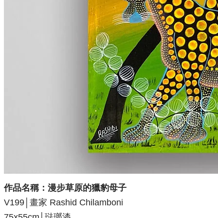
作品名稱：漫步草原的獵豹母子
V199│畫家 Rashid Chilamboni
75x55cm│琺瑯漆