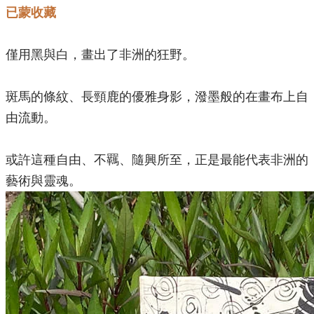
已蒙收藏
僅用黑與白，畫出了非洲的狂野。
斑馬的條紋、長頸鹿的優雅身影，潑墨般的在畫布上自
由流動。
或許這種自由、不羈、隨興所至，正是最能代表非洲的
藝術與靈魂。