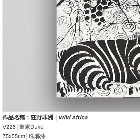
作品名稱：
狂野非洲｜
Wild Africa
V226│畫家Duke
75x55cm│琺瑯漆