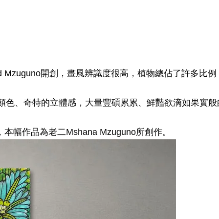
vid Mzuguno開創，畫風辨識度很高，植物總佔了許多
豔的顏色、奇特的立體感，大量豐碩累累、鮮豔欲滴如果實
本幅作品為老二Mshana Mzuguno所創作。