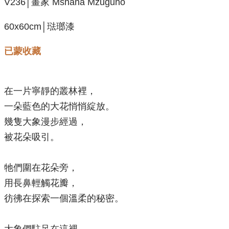
V236│畫家 Mshana Mzuguno
60x60cm│琺瑯漆
已蒙收藏
在一片寧靜的叢林裡，
一朵藍色的大花悄悄綻放。
幾隻大象漫步經過，
被花朵吸引。
牠們圍在花朵旁，
用長鼻輕觸花瓣，
彷彿在探索一個溫柔的秘密。