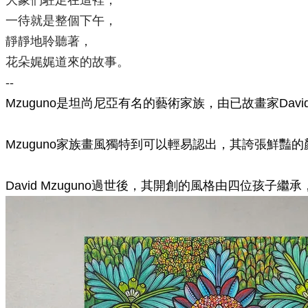
大象們駐足在這裡，
一待就是整個下午，
靜靜地聆聽著，
花朵娓娓道來的故事。
--
Mzuguno是坦尚尼亞有名的藝術家族，由已故畫家Da
Mzuguno家族畫風獨特到可以輕易認出，其誇張鮮
David Mzuguno過世後，其開創的風格由四位孩子繼承，