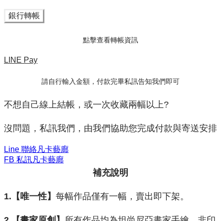
銀行轉帳
點擊查看轉帳資訊
LINE Pay
請自行輸入金額，付款完畢私訊告知我們即可
不想自己線上結帳，或一次收藏兩幅以上?
沒問題，私訊我們，由我們協助您完成付款與寄送安排
Line 聯絡凡卡藝廊
FB 私訊凡卡藝廊
補充說明
1.【唯一性】
每幅作品僅有一幅，賣出即下架。
2.【畫家原創】
所有作品均為坦尚尼亞畫家手繪，非印