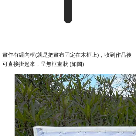
畫作有繃內框(就是把畫布固定在木框上)，收到作品後
可直接掛起來，呈無框畫狀 (如圖)