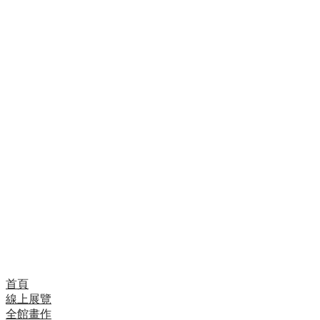
「我父親在我3歲時就去世了，所以我連他的長相都不
記得，Mwamedi代替父親撫養我長大。我7歲時哥哥教
我畫畫，我13歲一畢業就開始Tinga Tinga藝術，其他
兄弟也是，我父親教我哥哥，我哥哥教我 Tinga Tinga
藝術，所以這是一個自然的選擇，我會繼續全力並認真
地發展。」
年僅25歲的天才型畫家Kakepa，技巧與想法都在飛快
的進步中，在短期內已被邀至日本多次。
Kakepa的作品的一向精緻完美。他曾說他不懂怎麼畫
的快，於是不管小尺寸或大尺寸作品，或是還很多訂單
卡在後面，他都是慢慢的畫。
首頁
線上展覽
全館畫作