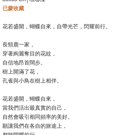
已蒙收藏
花若盛開，蝴蝶自來，自帶光芒，閃耀前行。
長頸鹿一家，
穿著絢麗奪目的花紋，
自信地昂首闊步。
樹上開滿了花，
孔雀與小鳥在樹上相伴
。
花若盛開，蝴蝶自來，
當我們活出最真實的自己，
自然會吸引相同頻率的美好。
願
讓我們在各自的旅途上，