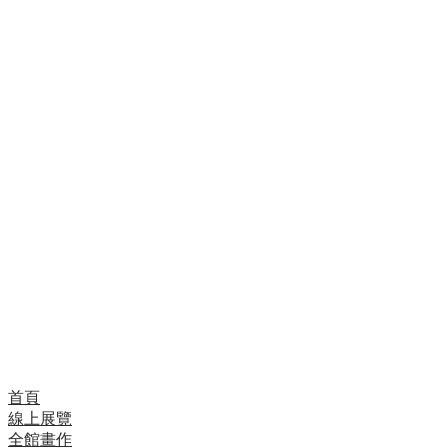
「我父親在我3歲時就去世了，所以我連他的長相都不
記得，Mwamedi代替父親撫養我長大。我7歲時哥哥教
我畫畫，我13歲一畢業就開始Tinga Tinga藝術，其他
兄弟也是，我父親教我哥哥，我哥哥教我 Tinga Tinga
藝術，所以這是一個自然的選擇，我會繼續全力並認真
地發展。」
年僅25歲的天才型畫家Kakepa，技巧與想法都在飛快
的進步中，在短期內已被邀至日本多次。
Kakepa的作品的一向精緻完美。他曾說他不懂怎麼畫
的快，於是不管小尺寸或大尺寸作品，或是還很多訂單
卡在後面，他都是慢慢的畫。
首頁
線上展覽
全館畫作