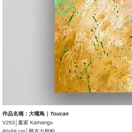
作品名稱：大嘴鳥
｜
Toucan
V253│畫家 Kamangu
80x58 cm│壓克力顏料