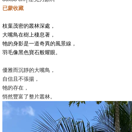
已蒙收藏
枝葉茂密的叢林深處，
大嘴鳥在樹上棲息著，
牠的身影是一道奇異的風景線，
羽毛像黑色寶石般耀眼。
優雅而沉靜的大嘴鳥，
自信且不張揚，
牠的存在，
悄然豐富了整片叢林。