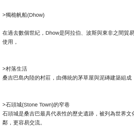
>獨桅帆船(Dhow)
在過去數個世紀，Dhow是阿拉伯、波斯與東非之間貿
使用，
>村落生活
桑吉巴島內陸的村莊，由傳統的茅草屋與泥磚建築組成
>石頭城(Stone Town)的窄巷
石頭城是桑吉巴最具代表性的歷史遺跡，被列為世界文
鄰，更容易交流。