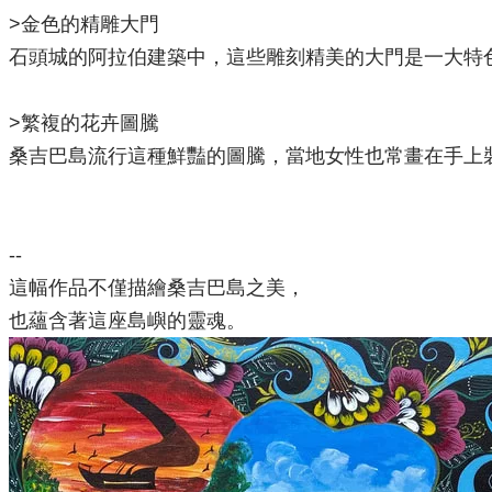
>金色的精雕大門
石頭城的阿拉伯建築中，這些雕刻精美的大門是一大特
>繁複的花卉圖騰
桑吉巴島流行這種鮮豔的圖騰，當地女性也常畫在手上裝
--
這幅作品不僅描繪桑吉巴島之美，
也蘊含著這座島嶼的靈魂。