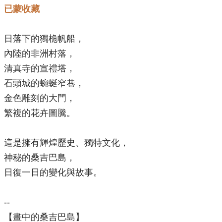
已蒙收藏
日落下的獨桅帆船，
內陸的非洲村落，
清真寺的宣禮塔，
石頭城的蜿蜒窄巷，
金色雕刻的大門，
繁複的花卉圖騰。
這是擁有輝煌歷史、獨特文化，
神秘的桑吉巴島，
日復一日的變化與故事。
--
【畫中的桑吉巴島】