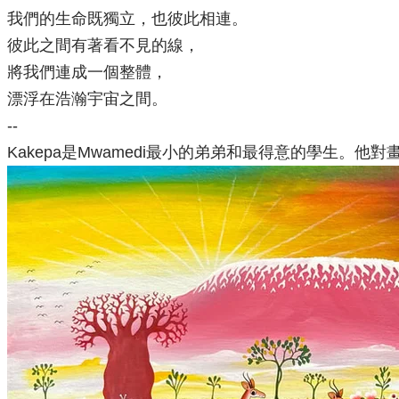
我們的生命既獨立，也彼此相連。
彼此之間有著看不見的線，
將我們連成一個整體，
漂浮在浩瀚宇宙之間。
--
Kakepa是Mwamedi最小的弟弟和最得意的學生