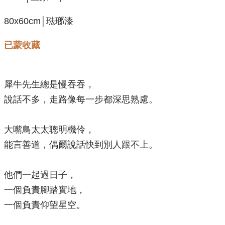
80x60cm│琺瑯漆
已蒙收藏
犀牛先生總是慢吞吞，
說話不多，走路像每一步都深思熟慮。
大嘴鳥太太聰明機伶，
能言善道，偶爾說話快到別人跟不上。
他們一起過日子，
一個負責腳踏實地，
一個負責仰望星空。