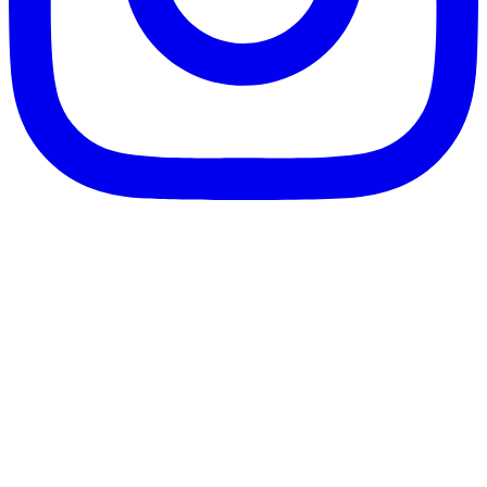
客服信箱：info@afanga.com
凡卡藝廊有限公司/統編42627321