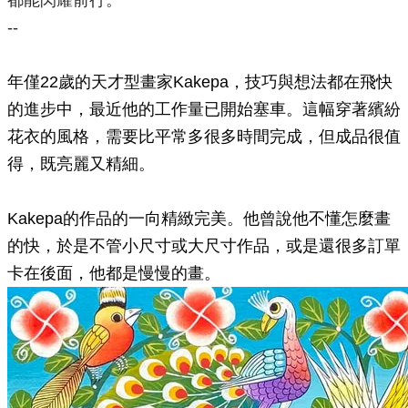
都能閃耀前行。
--
年僅22歲的天才型畫家Kakepa，技巧與想法都在飛快
的進步中，最近他的工作量已開始塞車。這幅穿著繽紛
花衣的風格，需要比平常多很多時間完成，但成品很值
得，既亮麗又精細。
Kakepa的作品的一向精緻完美。他曾說他不懂怎麼畫
的快，於是不管小尺寸或大尺寸作品，或是還很多訂單
卡在後面，他都是慢慢的畫。