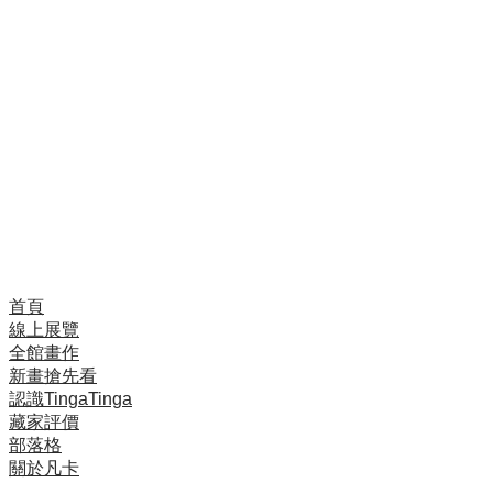
藝術，所以這是一個自然的選擇，我會繼續全力並認真
地發展。」
年僅25歲的天才型畫家Kakepa，技巧與想法都在飛快
的進步中，在短期內已被邀至日本多次。
Kakepa的作品的一向精緻完美。他曾說他不懂怎麼畫
的快，於是不管小尺寸或大尺寸作品，或是還很多訂單
卡在後面，他都是慢慢的畫。
首頁
線上展覽
全館畫作
新畫搶先看
認識TingaTinga
藏家評價
部落格
關於凡卡