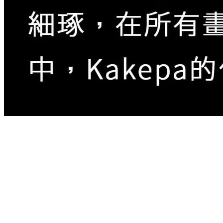
Kakepa本名是Seiph Rajabu Chiwaya，2001年出生，
父親是已故知名藝術家Rajabu。
「我父親在我3歲時就去世了，所以我連他的長相都不
記得，Mwamedi代替父親撫養我長大。我7歲時哥哥教
我畫畫，我13歲一畢業就開始Tinga Tinga藝術，其他
兄弟也是，我父親教我哥哥，我哥哥教我 Tinga Tinga