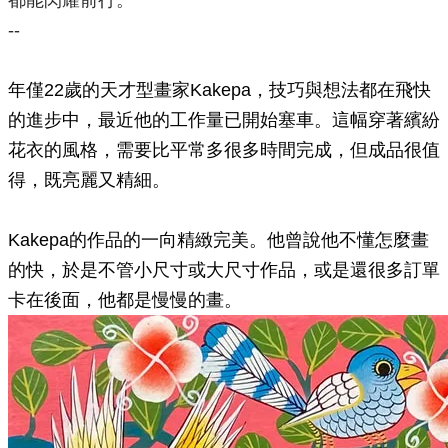
都能閃耀前行。
--
年僅22歲的天才型畫家Kakepa，技巧與想法都在飛快
的進步中，最近他的工作量已開始塞車。這幅穿著繽紛
花衣的風格，需要比平常多很多時間完成，但成品很值
得，既亮麗又精細。
Kakepa的作品的一向精緻完美。他曾說他不懂怎麼畫
的快，於是不管小尺寸或大尺寸作品，或是還很多訂單
卡在後面，他都是慢慢的畫。