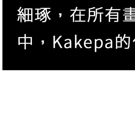
Kakepa本名是Seiph Rajabu Chiwaya，2001年出生，
父親是已故知名藝術家Rajabu。
「我父親在我3歲時就去世了，所以我連他的長相都不
記得，Mwamedi代替父親撫養我長大。我7歲時哥哥教
我畫畫，我13歲一畢業就開始Tinga Tinga藝術，其他
兄弟也是，我父親教我哥哥，我哥哥教我 Tinga Tinga