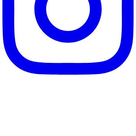
客服信箱：info@afanga.com
凡卡藝廊有限公司/統編42627321