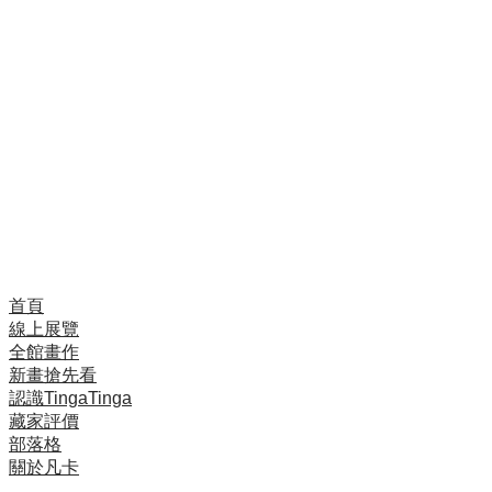
藝術，所以這是一個自然的選擇，我會繼續全力並認真
地發展。」
年僅25歲的天才型畫家Kakepa，技巧與想法都在飛快
的進步中，在短期內已被邀至日本多次。
Kakepa的作品的一向精緻完美。他曾說他不懂怎麼畫
的快，於是不管小尺寸或大尺寸作品，或是還很多訂單
卡在後面，他都是慢慢的畫。
首頁
線上展覽
全館畫作
新畫搶先看
認識TingaTinga
藏家評價
部落格
關於凡卡