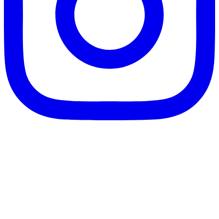
客服信箱：info@afanga.com
凡卡藝廊有限公司/統編42627321