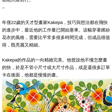
都能閃耀前行。
--
年僅22歲的天才型畫家Kakepa，技巧與想法都在飛快
的進步中，最近他的工作量已開始塞車。這幅穿著繽紛
花衣的風格，需要比平常多很多時間完成，但成品很值
得，既亮麗又精細。
Kakepa的作品的一向精緻完美。他曾說他不懂怎麼畫
的快，於是不管小尺寸或大尺寸作品，或是還很多訂單
卡在後面，他都是慢慢的畫。