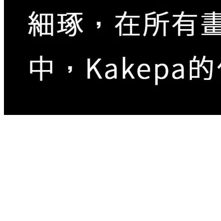
Kakepa本名是Seiph Rajabu Chiwaya，2001年出生，
父親是已故知名藝術家Rajabu。
「我父親在我3歲時就去世了，所以我連他的長相都不
記得，Mwamedi代替父親撫養我長大。我7歲時哥哥教
我畫畫，我13歲一畢業就開始Tinga Tinga藝術，其他
兄弟也是，我父親教我哥哥，我哥哥教我 Tinga Tinga