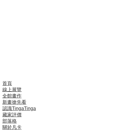
藝術，所以這是一個自然的選擇，我會繼續全力並認真
地發展。」
年僅25歲的天才型畫家Kakepa，技巧與想法都在飛快
的進步中，在短期內已被邀至日本多次。
Kakepa的作品的一向精緻完美。他曾說他不懂怎麼畫
的快，於是不管小尺寸或大尺寸作品，或是還很多訂單
卡在後面，他都是慢慢的畫。
首頁
線上展覽
全館畫作
新畫搶先看
認識TingaTinga
藏家評價
部落格
關於凡卡