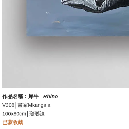
作品名稱：犀牛
│
Rhino
V308│畫家Mkangala
100x80cm│琺瑯漆
已蒙收藏