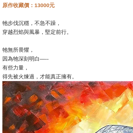
原作收藏價：13000元
牠
步伐沉穩，
不急不躁，
穿越烈焰與風暴，堅定前行。
牠無所畏懼，
因為牠深刻明白—--
有些力量，
得先被火煉過，才能真正擁有。