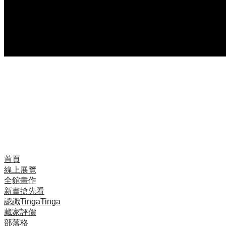
Ally Wasia於1982 年出生，在Nakapanya 上小學，由
於年幼父母雙亡，他在小學畢業後前往三蘭港與畫家哥
哥Backer一起生活，並學習Tinga Tinga繪畫。有一
天，一位客人向他訂購了一幅包含“微笑”鮮花的特殊作
品，此畫贏得了 Tinga Tinga 繪畫比賽，後來花就成為
Ally的經典主題之一。
首頁
線上展覽
全館畫作
新畫搶先看
認識TingaTinga
藏家評價
部落格