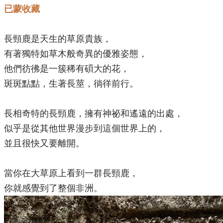
已蒙收藏
長頸鹿是天生的草原貴族，
有著獨特如草木般奇異的優雅姿態，
他們彷彿是一簇稀有碩大的花，
斑斑點點，生著長莖，徜徉前行。
長相奇特的長頸鹿，擁有神祕和遙遠的出處，
似乎是從其他世界漫步到這個世界上的，
並且很快又要離開。
當你在大草原上看到一群長頸鹿，
你就感覺到了整個非洲。