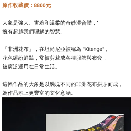
原作收藏價：8800元
大象是強大、害羞和溫柔的奇妙混合體，'
擁有超越我們理解的智慧。
「非洲花布」，在坦尚尼亞被稱為 "Kitenge"，
花色繽紛鮮豔，常被剪裁成各種服飾與布套，
被廣泛運用在日常生活。
這幅作品的大象是以幾塊不同的非洲花布拼貼而成，
為作品添上更豐富的文化意涵。