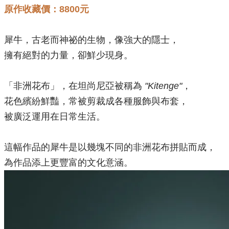
原作收藏價：8800元
犀牛，古老而神祕的生物，像強大的隱士，
擁有絕對的力量，卻鮮少現身。
「非洲花布」，在坦尚尼亞被稱為
"Kitenge"
，
花色繽紛鮮豔，常被剪裁成各種服飾與布套，
被廣泛運用在日常生活。
這幅作品的犀牛是以幾塊不同的非洲花布拼貼而成，
為作品添上更豐富的文化意涵。