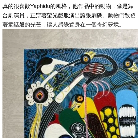
真的很喜歡Yaphidu的風格，他作品中的動物，像是舞
台劇演員，正穿著螢光戲服演出誇張劇碼。
動物們散發
著童話般的光芒，
讓人感覺置身在一個奇幻夢境。