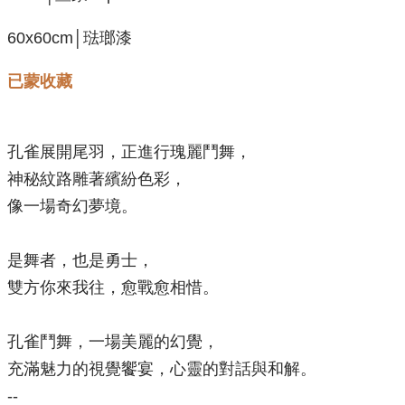
60x60cm│琺瑯漆
已蒙收藏
孔雀展開尾羽，正進行瑰麗鬥舞，
神秘紋路雕著繽紛色彩，
像一場奇幻夢境。
是舞者，也是勇士，
雙方你來我往，愈戰愈相惜。
孔雀鬥舞，一場美麗的幻覺，
充滿魅力的視覺饗宴，心靈的對話與和解。
--