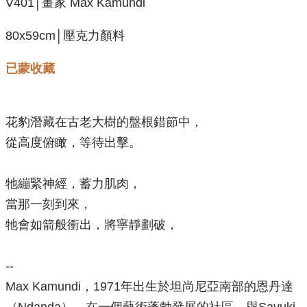
V401│畫家 Max Kamundi
80x59cm│壓克力顏料
已蒙收藏
花豹潛藏在古老大樹的盤根錯節中，
從高度俯瞰，等待出擊。
牠繃緊神經，蓄力肌肉，
當那一刻到來，
牠會如箭般衝出，將寧靜劃破，
--
Max Kamundi，1971年出生於坦尚尼亞南部的恩丹達