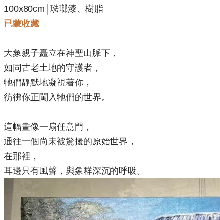
100x80cm│琺瑯漆、樹脂
已蒙收藏
大象親子矗立在神聖山脈下，
如同古老土地的守護者，
牠們靜默地凝視著你，
彷彿你正闖入牠們的世界。
這幅畫像一扇任意門，
通往一個尚未被驚擾的原始世界，
在那裡，
耳邊只有風聲，與象群深沉的呼吸。