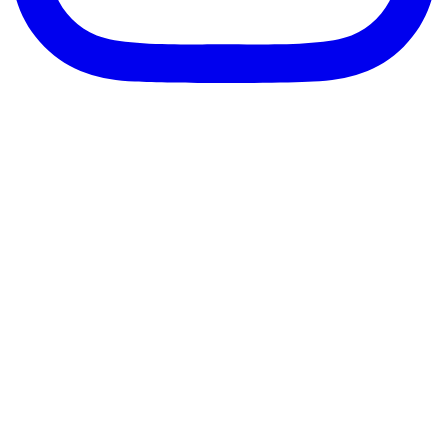
客服信箱：info@afanga.com
凡卡藝廊有限公司/統編42627321