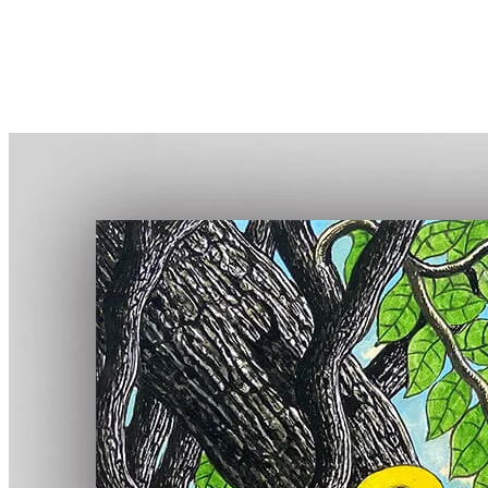
首頁
線上展覽
全館畫作
認識TingaTinga
藏家評價
部落格
關於凡卡