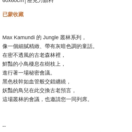
60x60cm│壓克力顏料
已蒙收藏
Max Kamundi 的 Jungle 叢林系列，
像一個細膩精緻、帶有灰暗色調的童話。
在密不透風的古老森林裡，
鮮豔的小鳥棲息在樹枝上，
進行著一場秘密會議。
黑色枝幹如血管般交錯纏繞，
妖豔的鳥兒在此交換古老預言，
這場叢林的會議，也邀請您一同列席。
--